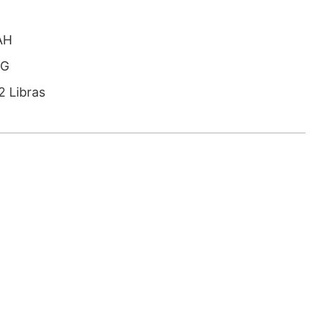
AH
KG
2 Libras