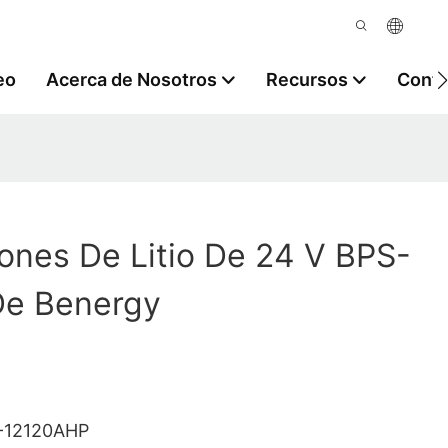
eo
Acerca de Nosotros
Recursos
Contá
Iones De Litio De 24 V BPS-
e Benergy
-12120AHP