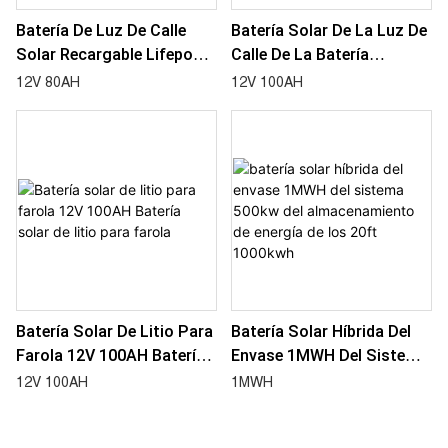
Batería De Luz De Calle
Batería Solar De La Luz De
Solar Recargable Lifepo4
Calle De La Batería
12V 80AH
Recargable 12V 100Ah Con
12V 80AH
12V 100AH
La Batería De La Baja
Temperatura Del Sistema
De Calefacción
Batería Solar De Litio Para
Batería Solar Híbrida Del
Farola 12V 100AH ​​Batería
Envase 1MWH Del Sistema
Solar De Litio Para Farola
500kw Del
12V 100AH
1MWH
Almacenamiento De
Energía De Los 20ft