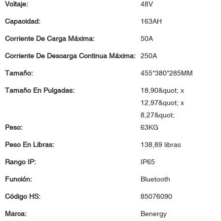
Voltaje:
48V
Capacidad:
163AH
Corriente De Carga Máxima:
50A
Corriente De Descarga Continua Máxima:
250A
Tamaño:
455*380*285MM
Tamaño En Pulgadas:
18,90&quot; x
12,97&quot; x
8,27&quot;
Peso:
63KG
Peso En Libras:
138,89 libras
Rango IP:
IP65
Función:
Bluetooth
Código HS:
85076090
Marca:
Benergy