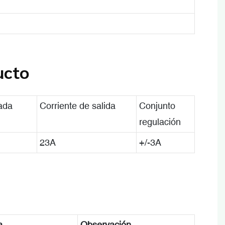
ucto
ada
Corriente de salida
Conjunto
regulación
23A
+/-3A
a
Observación