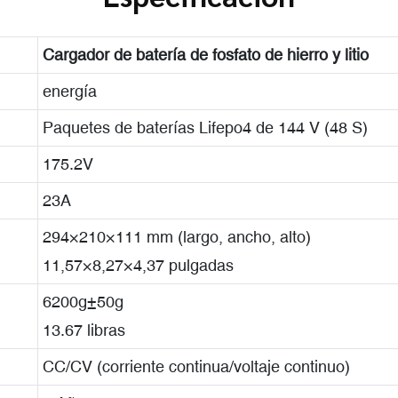
Cargador de batería de fosfato de hierro y litio
energía
Paquetes de baterías Lifepo4 de 144 V (48 S)
175.2V
23A
294×210×111 mm (largo, ancho, alto)
11,57×8,27×4,37 pulgadas
6200g±50g
13.67 libras
CC/CV (corriente continua/voltaje continuo)