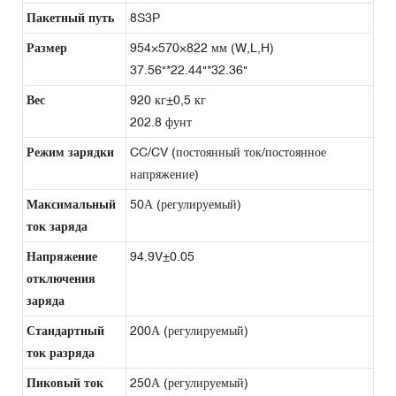
Пакетный путь
8S3P
Размер
954×570×822 мм (W,L,H)
37.56"*22.44"*32.36"
Вес
920 кг±0,5 кг
202.8 фунт
Режим зарядки
CC/CV (постоянный ток/постоянное
напряжение)
Максимальный
50А (регулируемый)
ток заряда
Напряжение
94.9V±0.05
отключения
заряда
Стандартный
200А (регулируемый)
ток разряда
Пиковый ток
250А (регулируемый)