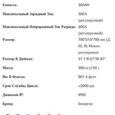
Емкость:
300AH
Максимальный Зарядный Ток:
300А
(регулируемый)
Максимальный Непрерывный Ток Разряда:
200А
(регулируемый)
Размер:
790*210*784 мм (Д,
Ш, В) Можно
регулировать
Размер В Дюймах:
31.1*8.27*30.87"
Масса:
300 кг±150 г
Вес В Фунтах:
661.4 фунт
Срок Службы Цикла:
>3000 раз
Диапазон IP:
IP65
Бренд:
Бенергия