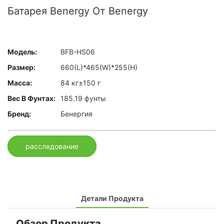
Батарея Benergy От Benergy
Модель:
BFB-HS06
Размер:
660(L)*465(W)*255(H)
Масса:
84 кг±150 г
Вес В Фунтах:
185.19 фунты
Бренд:
Бенергия
расследование
Детали Продукта
Обзор Продукта