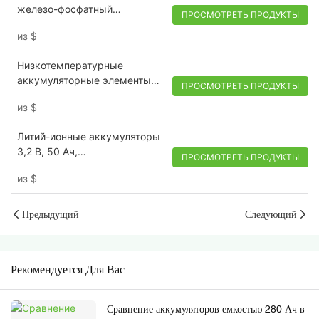
железо-фосфатный
ПРОСМОТРЕТЬ ПРОДУКТЫ
аккумуляторный элемент 3,2
из
$
В 206 Ач – сверхдлительный
срок службы, литий-железо-
Низкотемпературные
фосфатный аккумулятор
аккумуляторные элементы
глубокого разряда класса А
ПРОСМОТРЕТЬ ПРОДУКТЫ
3,2 В 50 Ач Лифепо4
для солнечных батарей и
из
$
работают при -40°К
накопителей энергии для
электромобилей.
Литий-ионные аккумуляторы
3,2 В, 50 Ач,
ПРОСМОТРЕТЬ ПРОДУКТЫ
низкотемпературные
из
$
аккумуляторы Lifepo4,
работающие при температуре
до -40°C
Предыдущий
Следующий
Рекомендуется Для Вас
Сравнение аккумуляторов емкостью 280 Ач в