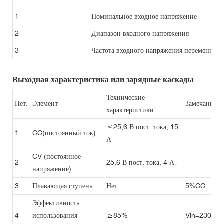
1
Номинальное входное напряжение
2
Диапазон входного напряжения
3
Частота входного напряжения переменного
Выходная характеристика или зарядные каскады
Технические
Нет.
Элемент
Замечание
характеристики
≤25,6 В пост. тока, 15
1
CC(постоянный ток)
А
CV (постоянное
2
25,6 В пост. тока, 4 А↓
напряжение)
3
Плавающая ступень
Нет
5%CC
Эффективность
4
использования
≥85%
Vin=230 В п