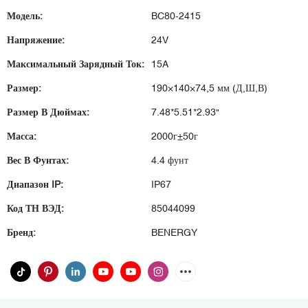
Модель:
BC80-2415
Напряжение:
24V
Максимальный Зарядный Ток:
15A
Размер:
190×140×74,5 мм (Д,Ш,В)
Размер В Дюймах:
7.48*5.51*2.93"
Масса:
2000г±50г
Вес В Фунтах:
4.4 фунт
Диапазон IP:
IP67
Код ТН ВЭД:
85044099
Бренд:
BENERGY