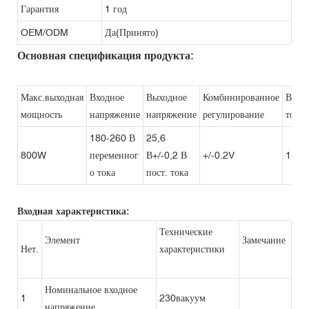
Гарантия
1 год
OEM/ODM
Да(Принято)
Основная спецификация продукта:
Макс.выходная
Входное
Выходное
Комбинированное
Выхо
мощность
напряжение
напряжение
регулирование
ток
180-260 В
25,6
800W
переменног
В+/-0,2 В
+/-0.2V
15A
о тока
пост. тока
Входная характеристика:
Технические
Элемент
Замечание
Нет.
характеристики
Номинальное входное
1
230вакуум
напряжение