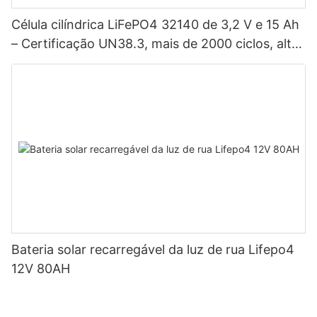
Célula cilíndrica LiFePO4 32140 de 3,2 V e 15 Ah
– Certificação UN38.3, mais de 2000 ciclos, alta
potência para veículos elétricos, sistemas
solares, bicicletas elétricas, ferramentas elétricas
e baterias para projetos DIY.
Bateria solar recarregável da luz de rua Lifepo4
12V 80AH