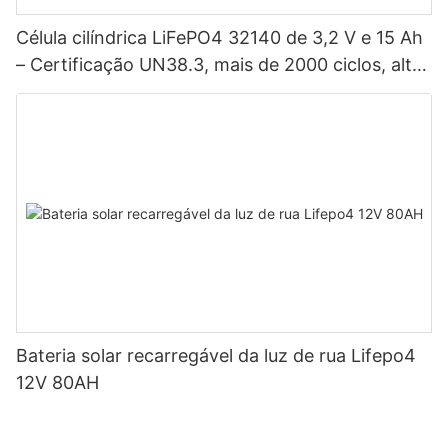
Célula cilíndrica LiFePO4 32140 de 3,2 V e 15 Ah
– Certificação UN38.3, mais de 2000 ciclos, alta
potência para veículos elétricos, sistemas
solares, bicicletas elétricas, ferramentas elétricas
e baterias para projetos DIY.
Bateria solar recarregável da luz de rua Lifepo4
12V 80AH