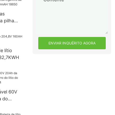
o de
ema solar
cas
da pilha
1800mAH
ENVIAR INQUÉRITO AGORA
e lítio
 32,7KWH
ável 60V
a do
 do lítio do
a Lifepo4