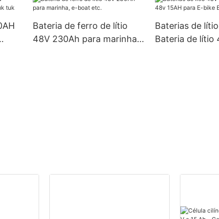
ão de
40AH
Bateria de ferro de lítio
Baterias de líti
48V 230Ah para marinha,
Bateria de líti
k
e-boat etc.
para E-bike E-