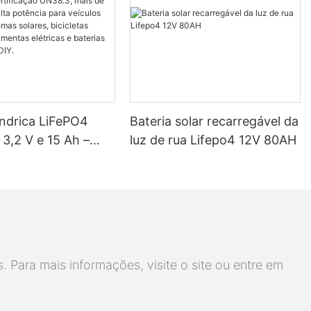
líndrica LiFePO4
Bateria solar recarregável da
3,2 V e 15 Ah –
luz de rua Lifepo4 12V 80AH
ação UN38.3, mais
iclos, alta potência
ulos elétricos,
solares, bicicletas
, ferramentas
 e baterias para
 Para mais informações, visite o site ou entre em
DIY.