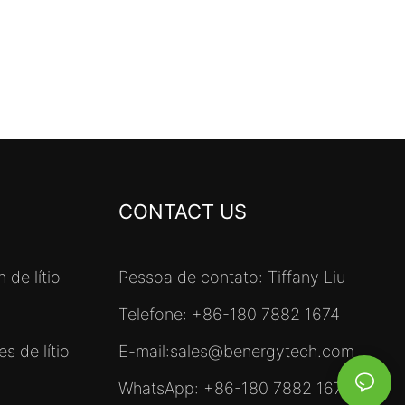
CONTACT US
 de lítio
Pessoa de contato: Tiffany Liu
Telefone: +86-180 7882 1674
s de lítio
E-mail:
sales@benergytech.com
WhatsApp: +86-180 7882 1674