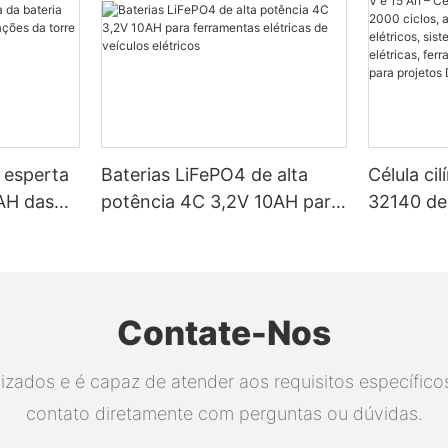
 esperta
Baterias LiFePO4 de alta
Célula ci
H ​​das
potência 4C 3,2V 10AH para
32140 de 
a torre
ferramentas elétricas de
Certific
veículos elétricos
de 2000 c
para veíc
sistemas 
Contate-Nos
elétricas
elétricas
ados e é capaz de atender aos requisitos específicos.
projetos 
contato diretamente com perguntas ou dúvidas.