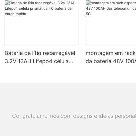
Bateria de lítio recarregável
montagem em rack
3.2V 13AH Lifepo4 célula
da bateria 48V 100A
prismática 4C bateria de
telecomunicações d
carga rápida
5G
Congratulamo-nos com designs e idéias personaliz