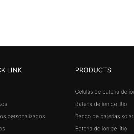
K LINK
PRODUCTS
Células de bateria de íon
tos
Bateria de íon de lítio
ços personalizados
Banco de baterias solare
tos
Bateria de íon de lítio