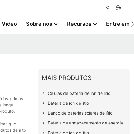
Vídeo
Sobre nós
Recursos
Entre em 
MAIS PRODUTOS
Células de bateria de íon de lítio
érias-primas
Bateria de íon de lítio
e longa
produto.
Banco de baterias solares de lítio
Bateria de armazenamento de energia
icas que
dutos de alto
Bateria de íon de lítio