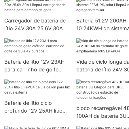
Carregador de bateria de
Bateria 51.2V 200AH
lítio 24V 30A 25.6V 30A
10.24KWH do sistem
Lifepo4 carregador de
EES/UPS/solar Lifepo
bateria para carrinho de
agregado familiar
golfe
Bateria de lítio 12V 23AH
Vida de ciclo longa d
para carrinho de golfe
bateria de lítio 24V 
elétrico, carrinho de golfe
do carrinho de golfe 
de 36 a 42 buracos
empilhadeira IP65 Li
Bateria de lítio ciclo
bloco recarregável 4
profundo 12V 25AH lítio
100AH ​​da bateria 3U
LiFePO4 célula de íon para
Lifepo4 para UPS,
luz de rua externa