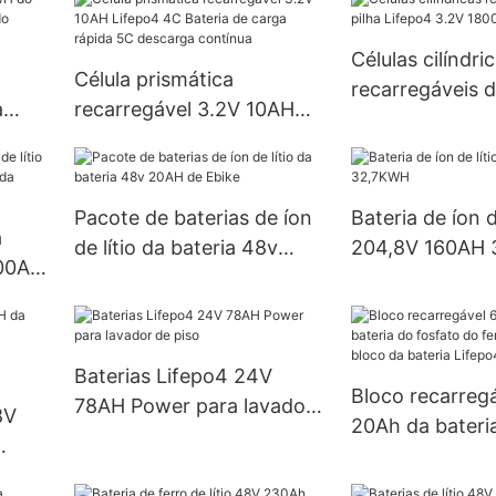
carrinhos de golfe, barcos
armazenament
e veículos utilitários
energia do sist
Células cilíndri
Célula prismática
recarregáveis ​​
a
recarregável 3.2V 10AH
Lifepo4 3.2V 
4 do
Lifepo4 4C Bateria de
18650
carga rápida 5C descarga
contínua
Pacote de baterias de íon
Bateria de íon d
a
de lítio da bateria 48v
204,8V 160AH
300Ah
20AH de Ebike
da
FePO4
Baterias Lifepo4 24V
Bloco recarreg
78AH Power para lavador
8V
20Ah da bateri
de piso
fosfato do ferro
bloco da bateri