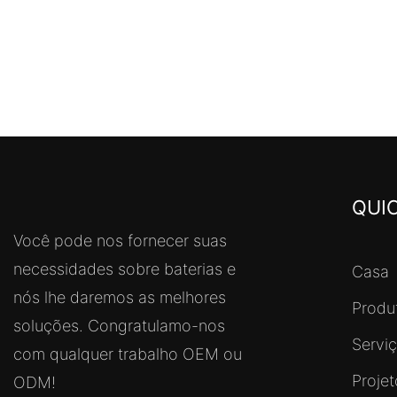
QUIC
Você pode nos fornecer suas
necessidades sobre baterias e
Casa
nós lhe daremos as melhores
Produ
soluções. Congratulamo-nos
Servi
com qualquer trabalho OEM ou
Proje
ODM!