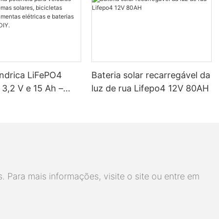
líndrica LiFePO4
Bateria solar recarregável da
3,2 V e 15 Ah –
luz de rua Lifepo4 12V 80AH
ação UN38.3, mais
iclos, alta potência
ulos elétricos,
solares, bicicletas
, ferramentas
 e baterias para
 Para mais informações, visite o site ou entre em
DIY.