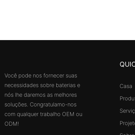
QUIC
Você pode nos fornecer suas
necessidades sobre baterias e
Casa
nós lhe daremos as melhores
Produ
soluções. Congratulamo-nos
Servi
com qualquer trabalho OEM ou
Proje
ODM!