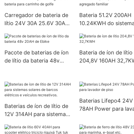
Carregador de bateria de
Bateria 51.2V 200AH
lítio 24V 30A 25.6V 30A
10.24KWH do sistem
Lifepo4 carregador de
EES/UPS/solar Lifepo
bateria para carrinho de
agregado familiar
golfe
Pacote de baterias de íon
Bateria de íon de lítio
de lítio da bateria 48v
204,8V 160AH 32,7
20AH de Ebike
Baterias Lifepo4 24V
Baterias de íon de lítio de
78AH Power para lav
12V 314AH para sistemas
de piso
solares de barcos elétricos
e veículos recreativos.