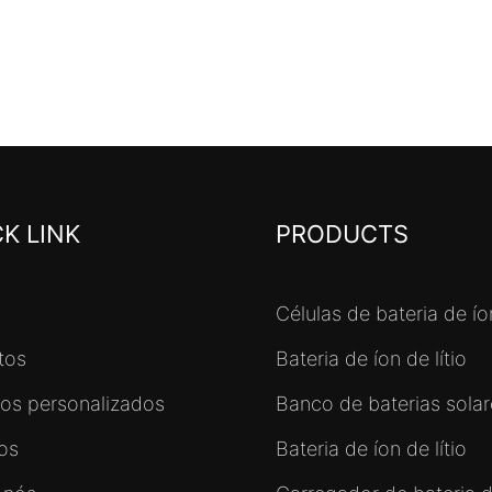
K LINK
PRODUCTS
Células de bateria de íon
tos
Bateria de íon de lítio
ços personalizados
Banco de baterias solare
tos
Bateria de íon de lítio