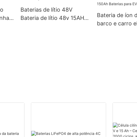
io
Baterias de lítio 48V
Bateria de íon d
nha,
Bateria de lítio 48v 15AH
barco e carro e
para E-bike E-scooter
LiFePO4 72V 8
150Ah Baterias