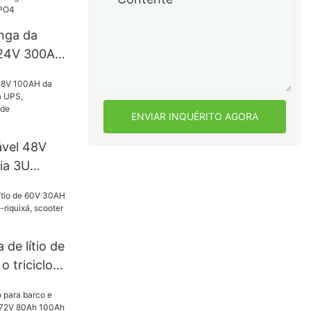
ema solar
onga da
o 24V 300Ah
golfe da
P65 LiFePO4
ENVIAR INQUÉRITO AGORA
ável 48V
ria 3U
PS,
estação de
ões
 de lítio de
 triciclo
xá, scooter