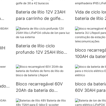
e veículos utilitários
energia do sist
Bateria de lítio 12V 23AH
Vida de ciclo l
a
para carrinho de golfe
bateria de líti
4 do
elétrico, carrinho de golfe
do carrinho de 
de 36 a 42 buracos
empilhadeira I
Bateria de lítio ciclo
KWH
bloco recarreg
profundo 12V 25AH lítio
100AH ​​da bate
LiFePO4 célula de íon para
Lifepo4 para U
luz de rua externa
construção da 
telecomunicaç
Bloco recarregável 60V
bloco da bateria
ador
20Ah da bateria do
60V 30AH para o
fosfato do ferro do lítio do
elétrico E-riqui
bloco da bateria Lifepo4
elétrico