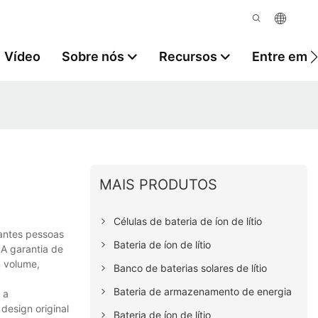
Vídeo
Sobre nós
Recursos
Entre em 
MAIS PRODUTOS
Células de bateria de íon de lítio
hantes pessoas
Bateria de íon de lítio
A garantia de
m volume,
Banco de baterias solares de lítio
Bateria de armazenamento de energia
 a
esign original
Bateria de íon de lítio