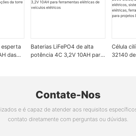
 esperta
Baterias LiFePO4 de alta
Célula ci
H ​​das
potência 4C 3,2V 10AH para
32140 de 
a torre
ferramentas elétricas de
Certific
veículos elétricos
de 2000 c
para veíc
sistemas 
Contate-Nos
elétricas
elétricas
ados e é capaz de atender aos requisitos específicos.
projetos 
contato diretamente com perguntas ou dúvidas.