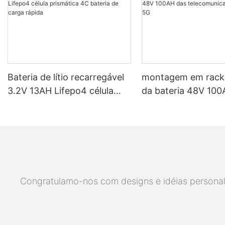
Bateria de lítio recarregável
montagem em rack
3.2V 13AH Lifepo4 célula
da bateria 48V 100A
prismática 4C bateria de
telecomunicações d
carga rápida
5G
Congratulamo-nos com designs e idéias personaliz