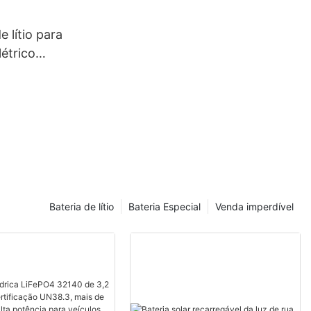
e lítio para
létrico
0Ah 100Ah
 para EV
Bateria de lítio
Bateria Especial
Venda imperdível