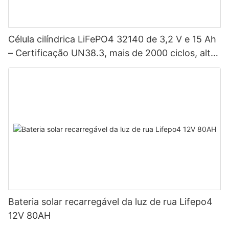
Célula cilíndrica LiFePO4 32140 de 3,2 V e 15 Ah
– Certificação UN38.3, mais de 2000 ciclos, alta
potência para veículos elétricos, sistemas
solares, bicicletas elétricas, ferramentas elétricas
e baterias para projetos DIY.
Bateria solar recarregável da luz de rua Lifepo4
12V 80AH