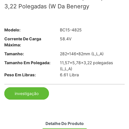
3,22 Polegadas (W Da Benergy
Modelo:
BC15-4825
Corrente De Carga
58.4V
Máxima:
Tamanho:
282*146*82mm (L,L,A)
Tamanho Em Polegada:
11,57×5,78×3,22 polegadas
(L,L,A)
Peso Em Libras:
6.61 Libra
investigação
Detalhe Do Produto