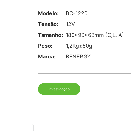
Modelo:
BC-1220
Tensão:
12V
Tamanho:
180×90×63mm (C,L, A)
Peso:
1,2Kg±50g
Marca:
BENERGY
investigação