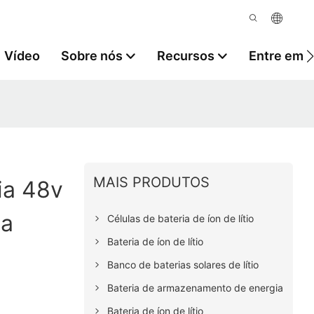
Vídeo
Sobre nós
Recursos
Entre em 
MAIS PRODUTOS
ia 48v
Da
Células de bateria de íon de lítio
Bateria de íon de lítio
Banco de baterias solares de lítio
Bateria de armazenamento de energia
Bateria de íon de lítio