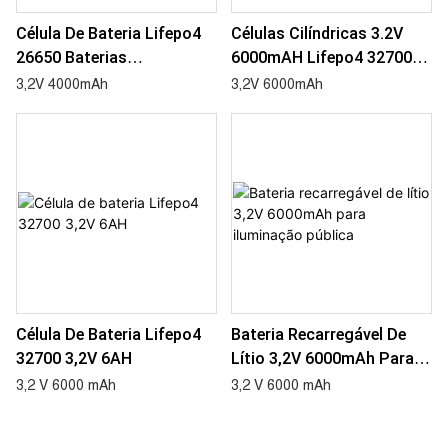
Célula De Bateria Lifepo4
Células Cilíndricas 3.2V
26650 Baterias
6000mAH Lifepo4 32700
Recarregáveis ​​de 3,2 V
Bateria De Lítio Com
3,2V 4000mAh
3,2V 6000mAh
4000 MAH
Terminal De Parafuso
Célula De Bateria Lifepo4
Bateria Recarregável De
32700 3,2V 6AH
Lítio 3,2V 6000mAh Para
Iluminação Pública
3,2 V 6000 mAh
3,2 V 6000 mAh