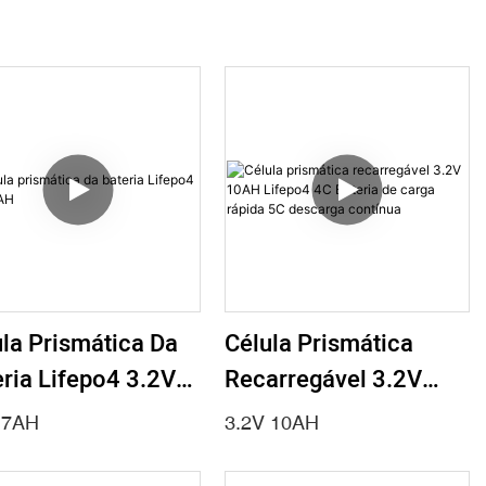
la Prismática Da
Célula Prismática
ria Lifepo4 3.2V
Recarregável 3.2V
H
10AH Lifepo4 4C
 7AH
3.2V 10AH
Bateria De Carga