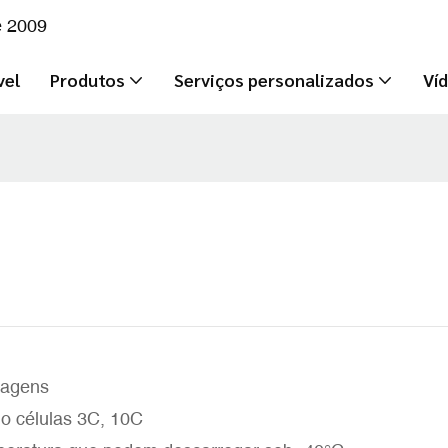
e 2009
vel
Produtos
Serviços personalizados
Ví
lagens
mo células 3C, 10C