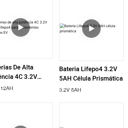
Rápida 5C Descarga
Contínua
rias De Alta
Bateria Lifepo4 3.2V
ência 4C 3.2V
5AH Célula Prismática
H Lifepo4 Para
 12AH
3.2V 5AH
amentas Elétricas