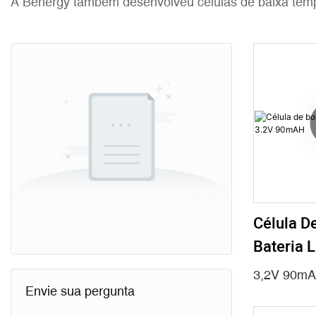
A Benergy também desenvolveu células de baixa tem
Célula D
Bateria 
90mAH
3,2V 90mA
Envie sua pergunta