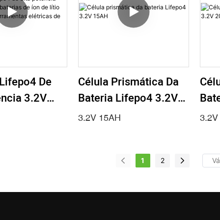
 Lifepo4 De
Célula Prismática Da
Célu
ência 3.2V
Bateria Lifepo4 3.2V
Bate
 Baterias De
15AH
20
3.2V 15AH
3.2V
ítio Do OEM
ramentas
 De EV
1
2