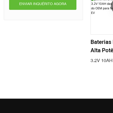
ENVIAR INQUÉRITO AGORA
Baterias
Alta Pot
10AH Das
3.2V 10AH
Íon De L
Para Fer
Elétricas