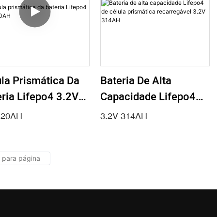
la Prismática Da
Bateria De Alta
ria Lifepo4 3.2V
Capacidade Lifepo4
AH
De Célula Prismática
 20AH
3.2V 314AH
Recarregável 3.2V
314AH