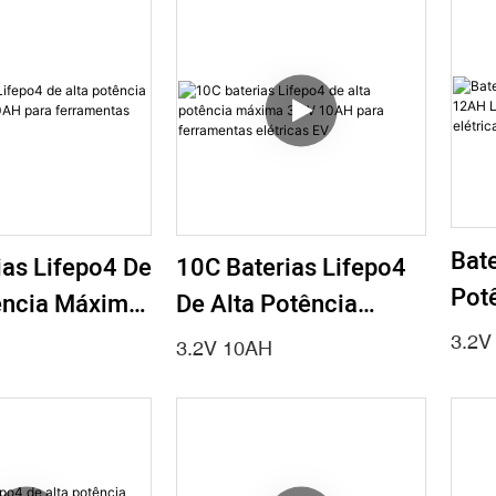
Para Energia Solar,
Robótica, Veículos
Elétricos
Bate
ias Lifepo4 De
10C Baterias Lifepo4
Pot
ência Máxima
De Alta Potência
12A
AH Para
Máxima 3.2V 10AH
3.2V
3.2V 10AH
Ferr
tas Elétricas
Para Ferramentas
EV
Elétricas EV