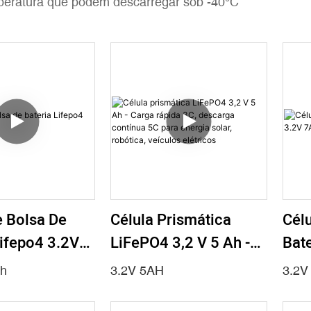
peratura que podem descarregar sob -40°C
Célula Prismática
Célu
e Bolsa De
LiFePO4 3,2 V 5 Ah -
Bate
Lifepo4 3.2V
Carga Rápida 3C,
7A
3.2V 5AH
3.2V
h
Descarga Contínua 5C