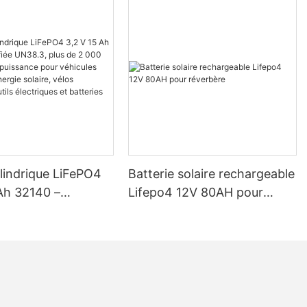
ylindrique LiFePO4
Batterie solaire rechargeable
Ah 32140 –
Lifepo4 12V 80AH pour
 UN38.3, plus de
réverbère
les, haute
 pour véhicules
s, énergie solaire,
triques, outils
es et batteries de