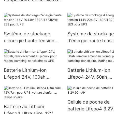
batterie de 3.2V 50AH
Lifepo4 sous -40°C
Système de stockage
Système de stockage
d'énergie haute tension
d'énergie haute tensi
144V 204.8V 230AH
144V 204.8V 160AH
47.1KWH EES pour UPS
32.7KWH EES pour U
Batterie Lithium-Ion
Batterie Lithium-Ion
Lifepo4 24V, 100ah,
Lifepo4 24V, 50ah,
remplacement au plomb,
remplacement au plo
pour robots, camping-car
pour camping-car sola
solaire ou UPS
Marine ou UPS
Cellule de poche de
Batterie au Lithium
batterie Lifepo4 3.2V
Lifepo4 Ultra sûre, 12V,