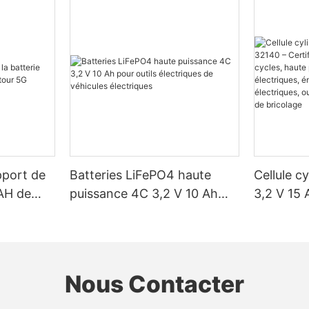
pport de
Batteries LiFePO4 haute
Cellule c
H ​​de
puissance 4C 3,2 V 10 Ah
3,2 V 15 
5G
pour outils électriques de
Certifiée
véhicules électriques
2 000 cyc
puissance
électrique
Nous Contacter
vélos élec
électriqu