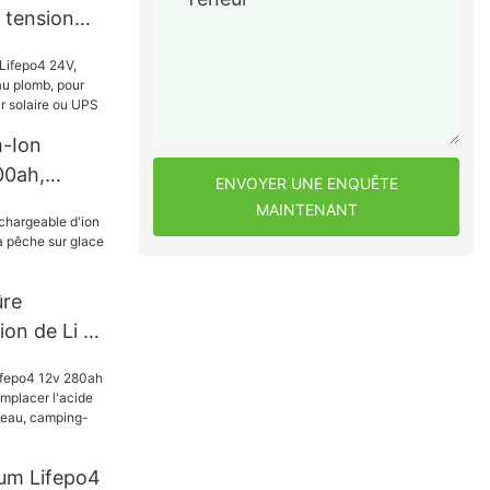
 tension
.24KWH
laire sur
m-Ion
00ah,
ENVOYER UNE ENQUÊTE
au plomb,
MAINTENANT
, camping-
UPS
ûre
ion de Li de
a pêche sur
hium Lifepo4