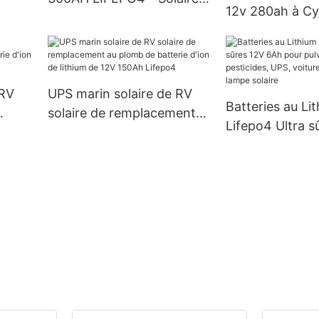
12v 280ah à Cy
RV, Marine, UPS -
profond pour r
Remplacement de l'acide
l'acide au plom
en plomb
bateau, campin
Marine
 RV
UPS marin solaire de RV
Batteries au Li
solaire de remplacement
Lifepo4 Ultra s
on de
au plomb de batterie d'ion
6Ah pour pulvér
de lithium de 12V 150Ah
pesticides, UPS
Lifepo4
pour enfants, 
solaire