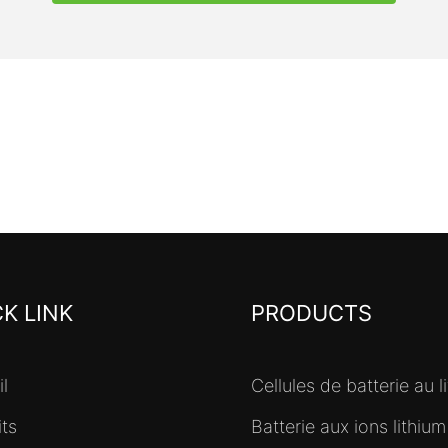
K LINK
PRODUCTS
l
Cellules de batterie au l
its
Batterie aux ions lithium