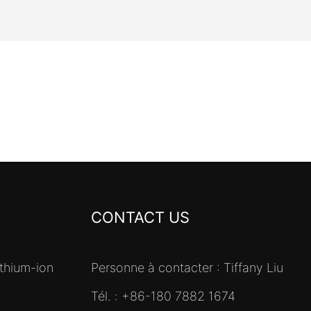
CONTACT US
ithium-ion
Personne à contacter : Tiffany Liu
Tél. : +86-180 7882 1674