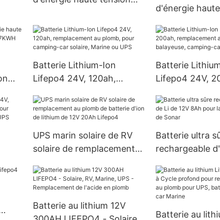
d'énergie haute
144V 204.8V 105AH
204V 50AH 10
21.5KWH EES pour UPS
pour système so
réseau/hors
réseau/hybride
Batterie Lithium-Ion
Batterie Lithiu
on
Lifepo4 24V, 120ah,
Lifepo4 24V, 2
remplacement au plomb,
remplacement 
PS
pour camping-car solaire,
pour balayeuse
Marine ou UPS
car solaire ou 
UPS marin solaire de RV
Batterie ultra s
solaire de remplacement
rechargeable d'
mb,
au plomb de batterie d'ion
12V 8Ah pour l
ire,
de lithium de 12V 20Ah
glace de Sonar
Lifepo4
Batterie au lithium 12V
Batterie au lit
300AH LIFEPO4 - Solaire,