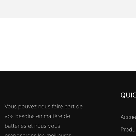
QUIC
Vous pouvez nous faire part de
vos besoins en matière de
Accuei
batteries et nous vous
Produ
proposerons les meilleures