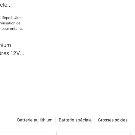
cle
emplacer
b pour UPS,
g-car
thium
ûres 12V
isation de
, voiture
lampe
Batterie au lithium
Batterie spéciale
Grosses soldes