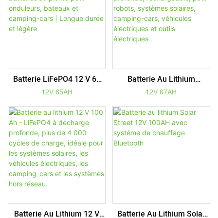
Électriques
UPS
Batterie Au Lithium
Batterie LiFePO4 12 V 65
LiFePO4 12 V 67 Ah À
Ah - Remplacement Idéal
12V 67AH
12V 65AH
Décharge Profonde,
Des Batteries Au Plomb
Rechargeable, Pour Robots,
Pour Onduleurs, Bateaux Et
Systèmes Solaires,
Camping-Cars | Longue
Camping-Cars, Véhicules
Durée Et Légère
Électriques Et Outils
Électriques
Batterie Au Lithium 12 V
Batterie Au Lithium Solar