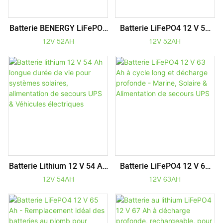
Batterie BENERGY LiFePO4
Batterie LiFePO4 12 V 52
12 V 52 Ah Pour Onduleur,
Ah - Rechargeable À
12V 52AH
12V 52AH
Robot, Marine, Camping-
Décharge Profonde Pour
Car, Solaire & Sauvegarde
Véhicules
Solaires/onduleurs/
Électriques & Outils
Électriques
Batterie Lithium 12 V 54 Ah
Batterie LiFePO4 12 V 63
Longue Durée De Vie Pour
Ah À Cycle Long Et
12V 54AH
12V 63AH
Systèmes Solaires,
Décharge Profonde -
Alimentation De Secours
Marine, Solaire &
UPS & Véhicules
Alimentation De Secours