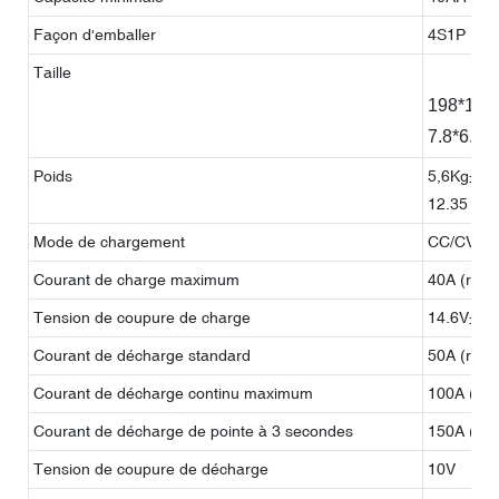
Façon d'emballer
4S1P
Taille
198*166*
7.8*6.54
Poids
5,6Kg±15
12.35 Kg
Mode de chargement
CC/CV (co
Courant de charge maximum
40A (régl
Tension de coupure de charge
14.6V±0.
Courant de décharge standard
50A (régl
Courant de décharge continu maximum
100A (rég
Courant de décharge de pointe à 3 secondes
150A (rég
Tension de coupure de décharge
10V