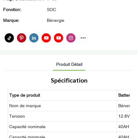
Fonction:
SOC
Marque:
Bénergie
Produit Détail
Spécification
Type de produit
Batterie a
Nom de marque
Bénergie
Tension
12.8V
Capacité nominale
40AH
Capacité minimale
40AH