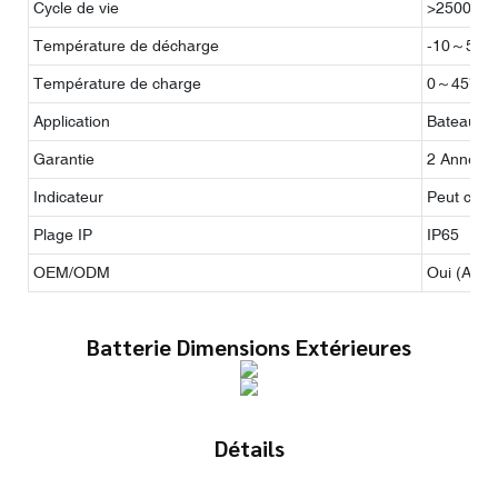
Cycle de vie
>2500 foi
Température de décharge
-10～55℃
Température de charge
0～45℃
Application
Bateau éle
Garantie
2 Années
Indicateur
Peut corr
Plage IP
IP65
OEM/ODM
Oui (Acce
Batterie Dimensions Extérieures
Détails