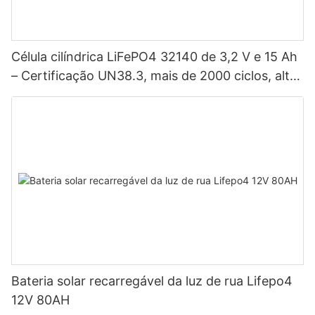
Célula cilíndrica LiFePO4 32140 de 3,2 V e 15 Ah
– Certificação UN38.3, mais de 2000 ciclos, alta
potência para veículos elétricos, sistemas
solares, bicicletas elétricas, ferramentas elétricas
e baterias para projetos DIY.
Bateria solar recarregável da luz de rua Lifepo4
12V 80AH