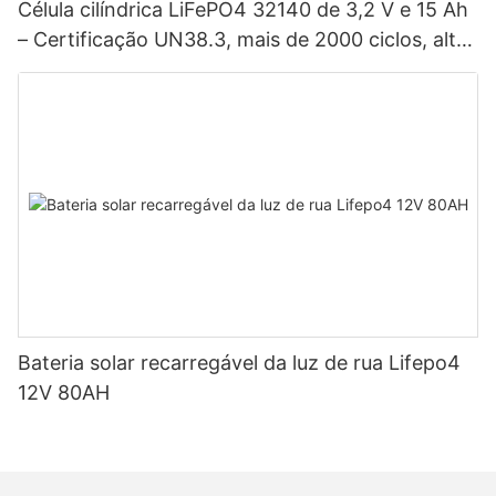
Célula cilíndrica LiFePO4 32140 de 3,2 V e 15 Ah
– Certificação UN38.3, mais de 2000 ciclos, alta
potência para veículos elétricos, sistemas
solares, bicicletas elétricas, ferramentas elétricas
e baterias para projetos DIY.
Bateria solar recarregável da luz de rua Lifepo4
12V 80AH