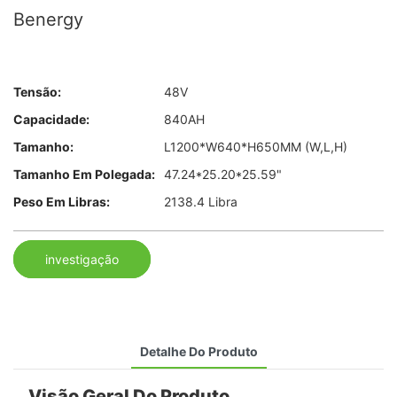
Benergy
Tensão:
48V
Capacidade:
840AH
Tamanho:
L1200*W640*H650MM (W,L,H)
Tamanho Em Polegada:
47.24*25.20*25.59"
Peso Em Libras:
2138.4 Libra
investigação
Detalhe Do Produto
Visão Geral Do Produto