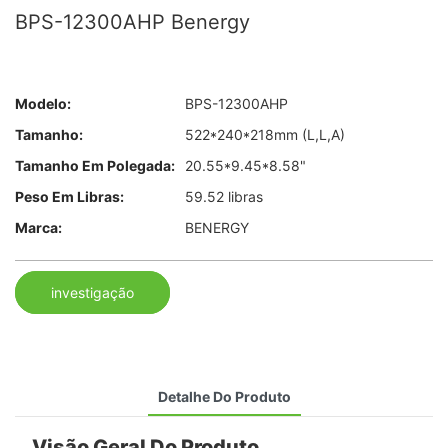
BPS-12300AHP Benergy
Modelo:
BPS-12300AHP
Tamanho:
522*240*218mm (L,L,A)
Tamanho Em Polegada:
20.55*9.45*8.58"
Peso Em Libras:
59.52 libras
Marca:
BENERGY
investigação
Detalhe Do Produto
Visão Geral Do Produto