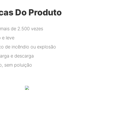
icas Do Produto
e mais de 2.500 vezes
 e leve
sco de incêndio ou explosão
arga e descarga
o, sem poluição