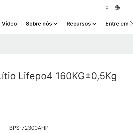
Vídeo
Sobre nós
Recursos
Entre em 
Lítio Lifepo4 160KG±0,5Kg
BPS-72300AHP