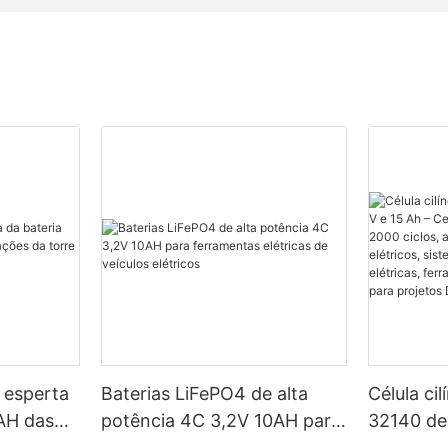
 esperta
Baterias LiFePO4 de alta
Célula ci
H ​​das
potência 4C 3,2V 10AH para
32140 de 
a torre
ferramentas elétricas de
Certific