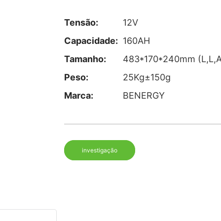
Tensão:
12V
Capacidade:
160AH
Tamanho:
483*170*240mm (L,L,A
Peso:
25Kg±150g
Marca:
BENERGY
investigação