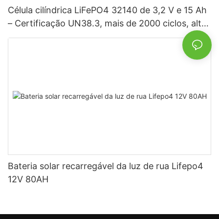
Célula cilíndrica LiFePO4 32140 de 3,2 V e 15 Ah
– Certificação UN38.3, mais de 2000 ciclos, alta
potência para veículos elétricos, sistemas
solares, bicicletas elétricas, ferramentas elétricas
e baterias para projetos DIY.
Bateria solar recarregável da luz de rua Lifepo4
12V 80AH