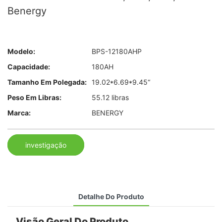
Benergy
Modelo:
BPS-12180AHP
Capacidade:
180AH
Tamanho Em Polegada:
19.02*6.69*9.45“
Peso Em Libras:
55.12 libras
Marca:
BENERGY
investigação
Detalhe Do Produto
Visão Geral Do Produto