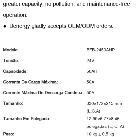
greater capacity, no pollution, and maintenance-free
operation.
● Benergy gladly accepts OEM/ODM orders.
Modelo:
BFB-2450AHP
Tensão:
24V
Capacidade:
50AH
Corrente De Carga Máxima:
50A
Corrente Máxima De Descarga Contínua:
50A
Tamanho:
330×172×215 mm
(L,C,A)
Tamanho Em Polegada:
12,99×6,77×8,46
polegadas (L, C, A)
Peso:
10 kg ± 0,5 kg