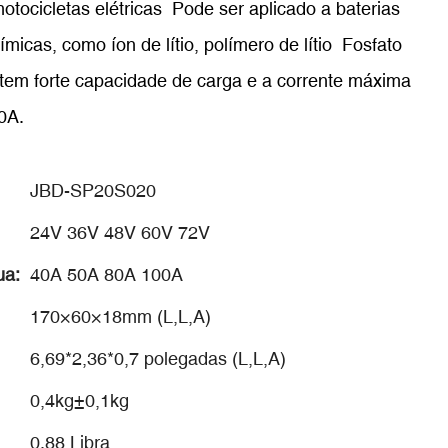
 motocicletas elétricas Pode ser aplicado a baterias
ímicas, como íon de lítio, polímero de lítio Fosfato
ão tem forte capacidade de carga e a corrente máxima
0A.
JBD-SP20S020
24V 36V 48V 60V 72V
ua:
40A 50A 80A 100A
170×60×18mm (L,L,A)
6,69*2,36*0,7 polegadas (L,L,A)
0,4kg±0,1kg
0.88 Libra