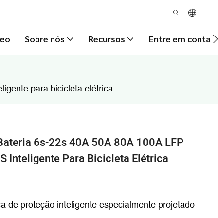
deo
Sobre nós
Recursos
Entre em contat
ente para bicicleta elétrica
Bateria 6s-22s 40A 50A 80A 100A LFP
nteligente Para Bicicleta Elétrica
de proteção inteligente especialmente projetado