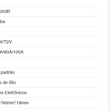
003B
cba
V/72V
A/80A/100A
 padrão
 de lítio
s Eletrônicos
*60mm*18mm