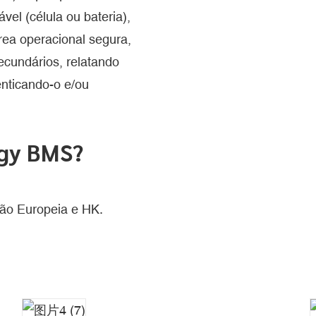
vel (célula ou bateria),
rea operacional segura,
ecundários, relatando
nticando-o e/ou
rgy BMS?
ão Europeia e HK.