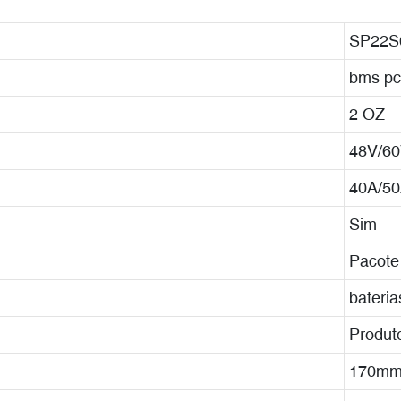
SP22S
bms p
2 OZ
48V/60
40A/50
Sim
Pacote
baterias
Produto
170mm