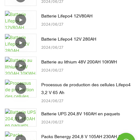
2024
06
27
Batterie Lifepo4 12V80AH
2024
06
27
Batterie Lifepo4 12V 280AH
2024
06
27
Batterie au lithium 48V 200AH 10KWH
2024
06
27
Processus de production des cellules Lifepo4
3,2 V 65 Ah
2024
06
27
Batterie UPS 204,8V 160AH en paquets
2024
06
27
Packs Benergy 204,8 V 105AH 230AH 160AH