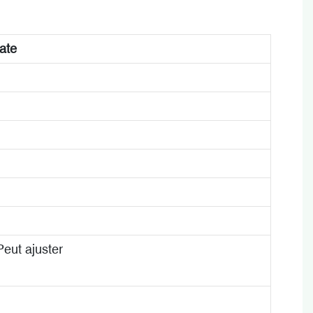
hate
ut ajuster