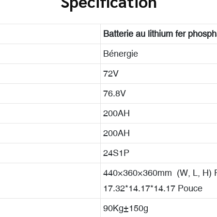
Spécification
Batterie au lithium fer phosp
Bénergie
72V
76.8V
200AH
200AH
24S1P
440×360×360mm (W, L, H) Pe
17.32*14.17*14.17 Pouce
90Kg±150g