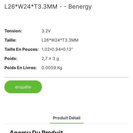
L26*W24*T3.3MM - - Benergy
Tension:
3.2V
Taille:
L26*W24*T3.3MM
Taille En Pouces:
1.02*0.94*0.13"
Poids:
2,7 ± 3 g
Poids En Livres:
0.0059 Kg
enquête
Produit Détail
Aperçu Du Produit