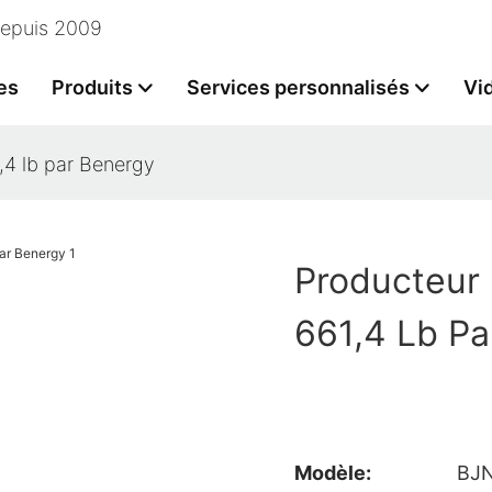
 depuis 2009
es
Produits
Services personnalisés
Vi
1,4 lb par Benergy
Producteur 
661,4 Lb Pa
Modèle:
BJ