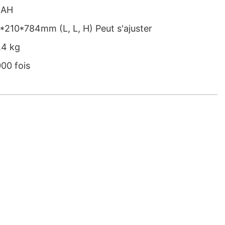
0AH
*210*784mm (L, L, H) Peut s'ajuster
.4 kg
00 fois