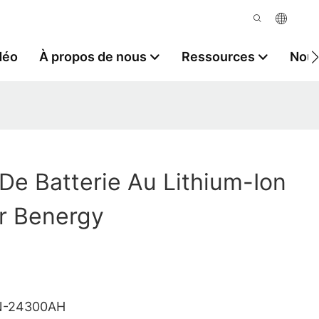
déo
À propos de nous
Ressources
Nous
De Batterie Au Lithium-Ion
r Benergy
N-24300AH