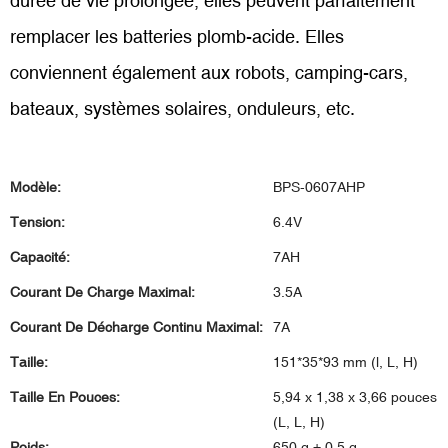
durée de vie prolongée, elles peuvent parfaitement
remplacer les batteries plomb-acide. Elles
conviennent également aux robots, camping-cars,
bateaux, systèmes solaires, onduleurs, etc.
Modèle:
BPS-0607AHP
Tension:
6.4V
Capacité:
7AH
Courant De Charge Maximal:
3.5A
Courant De Décharge Continu Maximal:
7A
Taille:
151*35*93 mm (l, L, H)
Taille En Pouces:
5,94 x 1,38 x 3,66 pouces
(L, L, H)
Poids:
650 g ± 0,5 g