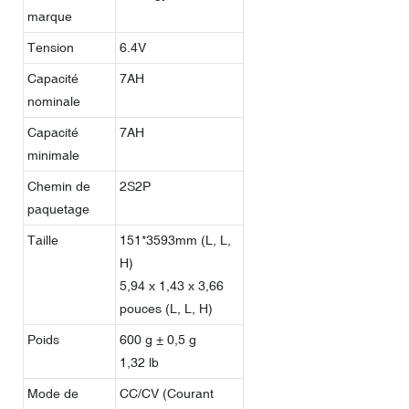
marque
Tension
6.4V
Capacité
7AH
nominale
Capacité
7AH
minimale
Chemin de
2S2P
paquetage
Taille
151*3593mm (L, L,
H)
5,94 x 1,43 x 3,66
pouces (L, L, H)
Poids
600 g ± 0,5 g
1,32 lb
Mode de
CC/CV (Courant