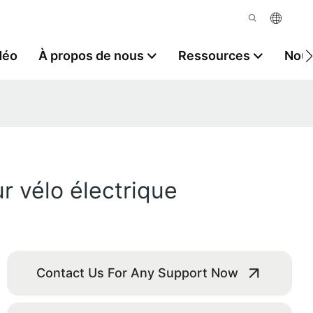
déo
À propos de nous
Ressources
Nous
ur vélo électrique
Contact Us For Any Support Now