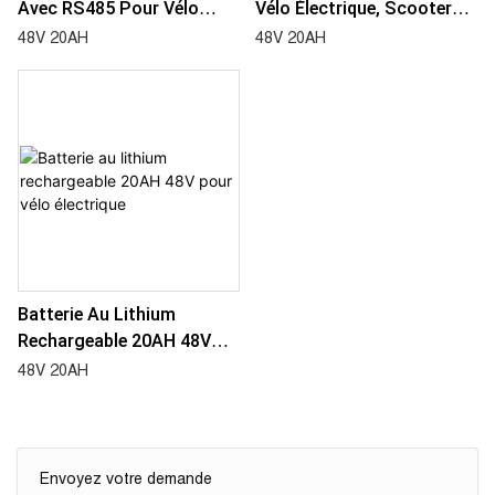
Avec RS485 Pour Vélo
Vélo Électrique, Scooter
Électrique, Scooter
Électrique, Outils
48V 20AH
48V 20AH
Électrique, Outils
Électriques
Électriques
Batterie Au Lithium
Rechargeable 20AH 48V
Pour Vélo Électrique
48V 20AH
Envoyez votre demande