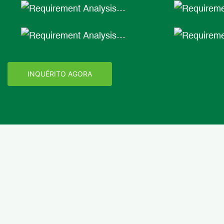
colaborativo
Confirmação da solução
Produção de
Aprovação de projeto de
da produçã
amostra
INQUÉRITO AGORA