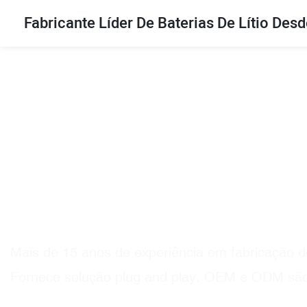
Fabricante Líder De Baterias De Lítio Des
Fabricante profissional d
de lítio
Mais de 15 anos de experiência em fabricação de 
Fornece solução plug and play. OEM e ODM sã