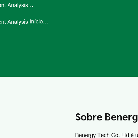
 protótipo
Início
o em massa
Sobre Bener
Benergy Tech Co. Ltd é u