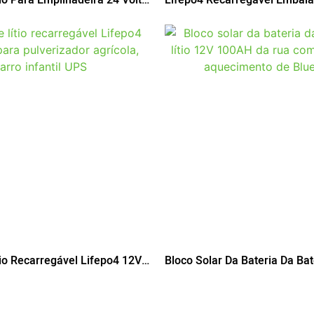
mpilhador
Empilhadeira Elétrica 48V 4
tio Recarregável Lifepo4 12V
Bloco Solar Da Bateria Da Bate
verizador Agrícola, Carro
12V 100AH ​​da Rua Com Sist
Aquecimento De Bluetooth