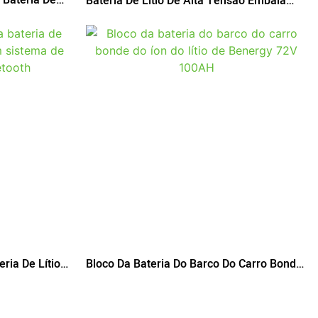
Bateria De Lítio De Alta Tensão Embala
00AH
Bateria De Barco 144V 100AH
ria De Lítio
Bloco Da Bateria Do Barco Do Carro Bonde
ema De
Do Íon Do Lítio De Benergy 72V 100AH