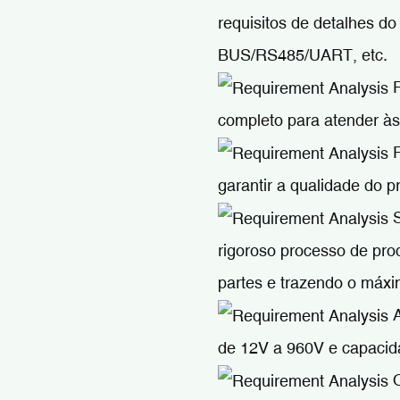
requisitos de detalhes d
BUS/RS485/UART, etc.
F
completo para atender às
R
garantir a qualidade do p
S
rigoroso processo de pr
partes e trazendo o máxi
A
de 12V a 960V e capac
O