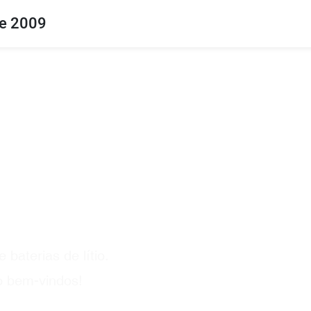
de 2009
e baterias
baterias de lítio.
o bem-vindos!